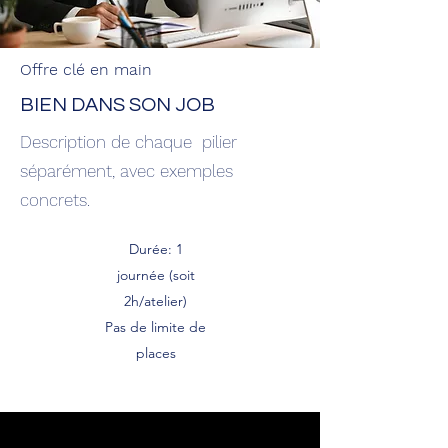
Offre clé en main
BIEN DANS SON JOB
Description de chaque pilier
séparément, avec exemples
concrets.
Durée: 1
journée (soit
2h/atelier)
Pas de limite de
places