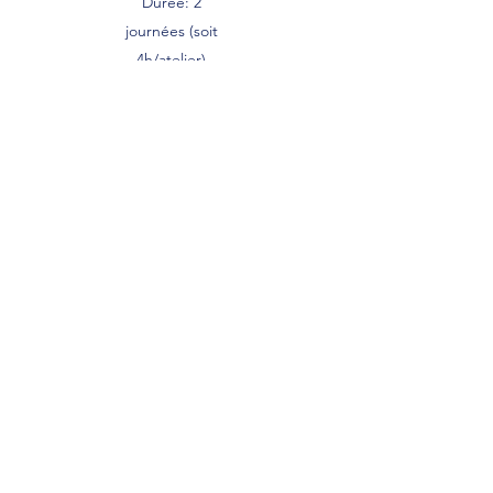
Durée: 2
journées (soit
4h/atelier)
Limité à 12
personnes/atelie
r