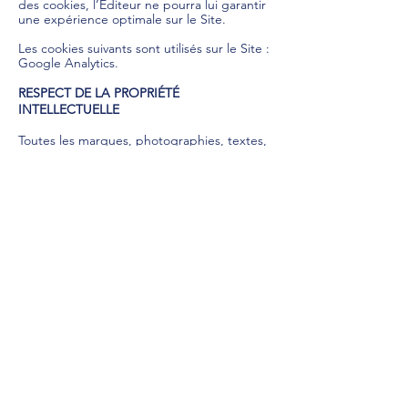
des cookies, l’Éditeur ne pourra lui garantir
une expérience optimale sur le Site.
Les cookies suivants sont utilisés sur le Site :
Google Analytics.
RESPECT DE LA PROPRIÉTÉ
INTELLECTUELLE
Toutes les marques, photographies, textes,
commentaires, illustrations, images animées
ou non, séquences vidéo, sons, ainsi que
toutes les applications informatiques qui
pourraient être utilisées pour faire
fonctionner le Site, et plus généralement
tous les éléments reproduits ou utilisés sur
le Site, sont protégés par les lois en vigueur
au titre de la propriété intellectuelle.
Ils sont la propriété pleine et entière de
l'Éditeur ou de ses partenaires, sauf
mentions particulières. Toute reproduction,
représentation, utilisation ou adaptation,
sous quelque forme que ce soit, de tout ou
partie de ces éléments, y compris les
applications informatiques, sans l'accord