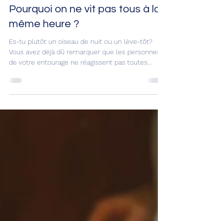
Virginie Gabel
12 août 2020
2 min de lecture
Pourquoi on ne vit pas tous à la
même heure ?
Es-tu plutôt un oiseau de nuit ou un lève-tôt?
Vous avez déjà dû remarquer que les personnes
de votre entourage ne réagissent pas toutes...