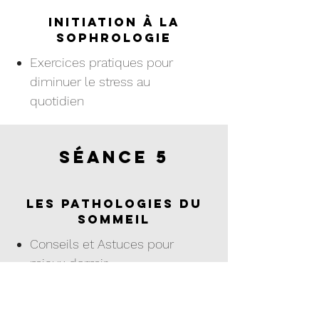
Initiation à la
sophrologie
Exercices pratiques pour
diminuer le stress au
quotidien
Séance 5
Les pathologies du
sommeil
Conseils et Astuces pour
mieux dormir
Analyse de son sommeil et
de ses rythmes