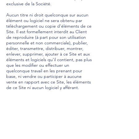
exclusive de la Société.
Aucun titre ni droit quelconque sur aucun
élément ou logiciel ne sera obtenu par
téléchargement ou copie d’éléments de ce
Site. Il est formellement interdit au Client
de reproduire (à part pour son utilisation
personnelle et non commerciale), publier,
éditer, transmettre, distribuer, montrer,
enlever, supprimer, ajouter à ce Site et aux
éléments et logiciels qu’il contient, pas plus
que les modifier ou effectuer un
quelconque travail en les prenant pour
base, ni vendre ou participer à aucune
vente en rapport avec ce Site, les éléments
de ce Site ni aucun logiciel y afférant.
La Société concède au Client une licence
non exclusive pour utiliser le Site. Cette
licence est strictement personnelle et ne
peut en aucun cas être cédée ou transférée
à quel que tiers que ce soit. La licence est
concédée pour la durée d’utilisation du
Site.