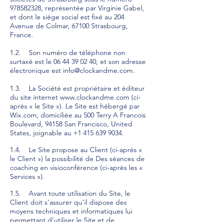
978582328
, représentée par Virginie Gabel,
et dont le siège social est fixé au 204
Avenue de Colmar, 67100 Strasbourg,
France.
1.2. Son numéro de téléphone non
surtaxé est le
06 44 39 02 40
, et son adresse
électronique est
info@clockandme.com
.
1.3. La Société est propriétaire et éditeur
du site internet
www.clockandme.com
(ci-
après « le Site »). Le Site est hébergé par
Wix.com, domiciliée au 500 Terry A Francois
Boulevard, 94158 San Francisco, United
States, joignable au
+1 415 639 9034
.
1.4. Le Site propose au Client (ci-après «
le Client ») la possibilité de Des séances de
coaching en visioconférence (ci-après les «
Services »).
1.5. Avant toute utilisation du Site, le
Client doit s’assurer qu’il dispose des
moyens techniques et informatiques lui
permettant d’utiliser le Site et de