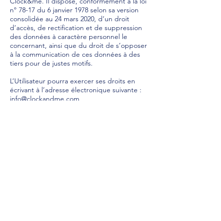
Clock&me. Il dispose, conformément à la loi
n° 78-17 du 6 janvier 1978 selon sa version
consolidée au 24 mars 2020, d’un droit
d’accès, de rectification et de suppression
des données à caractère personnel le
concernant, ainsi que du droit de s’opposer
à la communication de ces données à des
tiers pour de justes motifs.
L’Utilisateur pourra exercer ses droits en
écrivant à l’adresse électronique suivante :
info@clockandme.com
Une réponse à la requête de l’Utilisateur lui
sera adressée dans un délai de 30 jours.
ARTICLE 8: RESPONSABILITÉ
Il est rappelé que les données publiées par
les Utilisateurs et les informations partagées
par ces derniers peuvent être captées et
exploitées par d’autres Utilisateurs ou des
tiers. En ce sens, Clock&me ne garantit pas
le respect de la propriété de ces données,
il incombe à l’Utilisateur de prendre